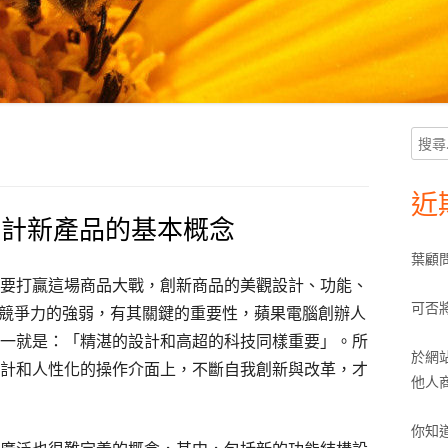
搜
Ma
尋
Si
關
近
鍵
明設計新產品的基本概念
字:
葉顧
要打贏這場商品大戰，創新商品的美觀設計、功能、
可否
身競爭力的強弱，有其關鍵的重要性，蘋果電腦創辦人
一就是：「精湛的設計和高超的科技同樣重要」。所
於網
計和人性化的操作介面上，不斷自我創新與改革，才
他人
你知