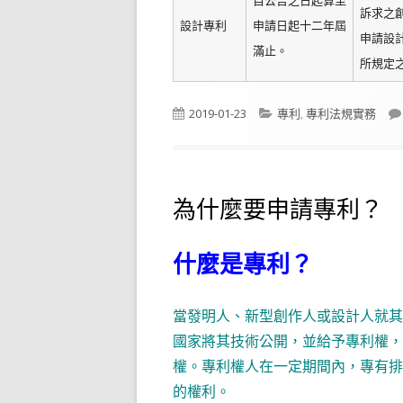
自公告之日起算至
訴求之
設計專利
申請日起十二年屆
申請設
滿止。
所規定
Published
Categories
2019-01-23
專利
,
專利法規實務
on
為什麼要申請專利？
什麼是專利？
當發明人、新型創作人或設計人就其
國家將其技術公開，並給予專利權，
權。專利權人在一定期間內，專有排
的權利。