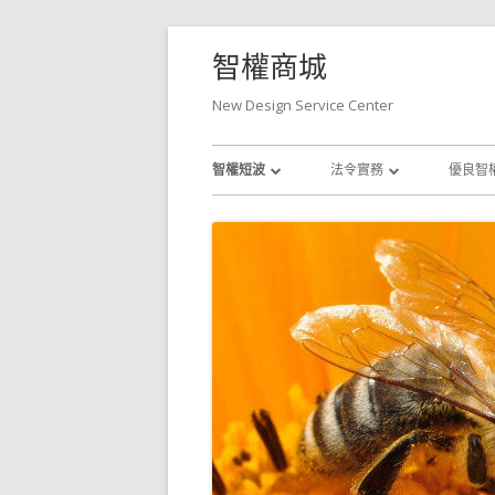
Skip
智權商城
to
content
New Design Service Center
Primary
智權短波
法令實務
優良智
Menu
專利
商標法規實務
商標
專利法規實務
著作權
著作權法規實務
其他