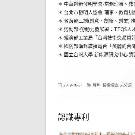
＊ 中華創新發明學會-常務理事、教育
＊ 台北市發明人協會-理事、教育訓練
＊ 教育部三創(創意、創新、創業) 推
＊ 勞動部-勞動力發展署：TTQS人
＊ 經濟部工業局「台灣技術交易資訊
＊ 國防部漢聲廣播電台「美麗的台灣
＊ 國立台灣大學 新能源研究中心 
Published
Categories
2019-10-31
專利
,
智權短波
,
未分類
on
認識專利
指的是我們發明或創新出一種新的物品或方