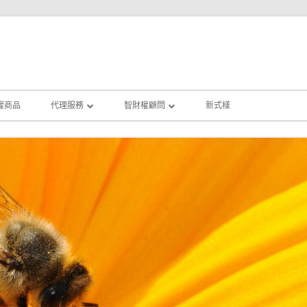
權商品
代理服務
智財權顧問
新式樣
專利申請
侵權鑑定
商標申請
智權規劃顧問
著作權公證
創業輔導