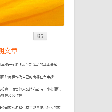
in
debar
期文章
問專欄(一)-發明設計新產品的基本概念
將國外商標作為自己的商標在台申請?
站拍賣、販售他人品牌商品時，小心侵犯
商標權及著作權
道公司商號名稱也有可能會侵犯他人的商