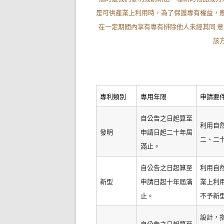
是可供產業上利用時，為了保護專有權益，
在一定期間內享有專有排除他人未經其同 
該
專利類別
專用年限
申請要
自公告之日起算至
利用自
發明
申請日起二十年屆
二、二
滿止。
自公告之日起算至
利用自
新型
申請日起十年屆滿
業上利
止。
不予新
設計，