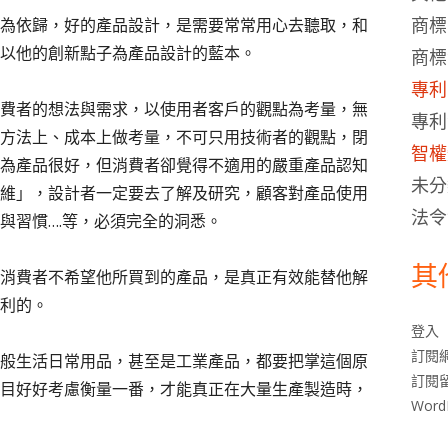
商標
為依歸，好的產品設計，是需要常常用心去聽取，和
以他的創新點子為產品設計的藍本。
商標
專利
費者的想法與需求，以使用者客戶的觀點為考量，無
專利
方法上、成本上做考量，不可只用技術者的觀點，閉
智權
為產品很好，但消費者卻覺得不適用的嚴重產品認知
未分
維」，設計者一定要去了解及研究，顧客對產品使用
法令
與習慣….等，必須完全的洞悉。
其
消費者不希望他所買到的產品，是真正有效能替他解
利的。
登入
訂閱
般生活日常用品，甚至是工業產品，都要把掌這個原
訂閱
目好好考慮衡量一番，才能真正在大量生產製造時，
Wor