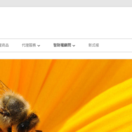
權商品
代理服務
智財權顧問
新式樣
專利申請
侵權鑑定
商標申請
智權規劃顧問
著作權公證
創業輔導