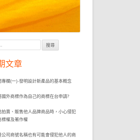
in
debar
期文章
問專欄(一)-發明設計新產品的基本概念
將國外商標作為自己的商標在台申請?
站拍賣、販售他人品牌商品時，小心侵犯
商標權及著作權
道公司商號名稱也有可能會侵犯他人的商