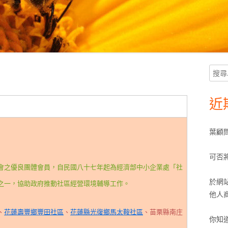
搜
Ma
尋
Si
關
近
 Consultant）
鍵
字:
葉顧
可否
會之優良團體會員，自民國八十七年起為經濟部中小企業處「社
於網
之一，協助政府推動社區經營環境輔導工作。
他人
、
花蓮壽豐鄉豐田社區
、
花蓮縣光復鄉馬太鞍社區
、苗栗縣南庄
你知