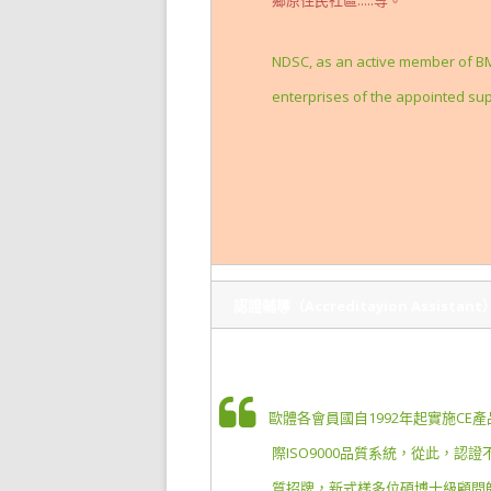
鄉原住民社區.....等。
NDSC, as an active member of BM
enterprises of the appointed s
認證輔導（Accreditayion Assistant
歐體各會員國自1992年起實施CE
際ISO9000品質系統，從此，
質招牌，新式樣多位碩博士級顧問師具