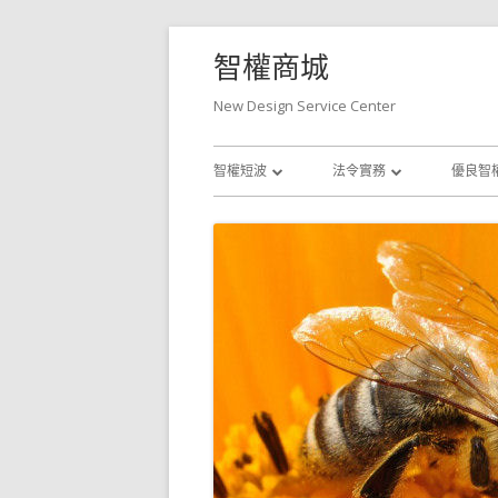
Skip
智權商城
to
content
New Design Service Center
Primary
智權短波
法令實務
優良智
Menu
專利
商標法規實務
商標
專利法規實務
著作權
著作權法規實務
其他