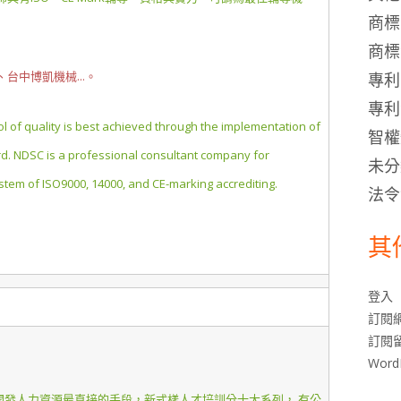
商標
商標
台中博凱機械...。
專利
專利
 of quality is best achieved through the implementation of
智權
rd. NDSC is a professional consultant company for
未分
tem of ISO9000, 14000, and CE-marking accrediting.
法令
其
登入
訂閱
訂閱
Wor
開發人力資源最直接的手段，新式樣人才培訓分十大系列， 有公