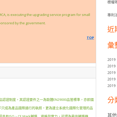
標權嗎
CA, is executing the upgrading service program for small
專利
uponsored by the government.
近
TOP
彙
2019
2019
2019
）
2019
2019
分
產品認證制度，其認證要件之一為歐體EN29000品管標準，亦即國
認證不只成為產品國際通行的執照，更為建立系統化國際化管理的品
其他
有ISO、CE Mark輔導 資格與實力，可謂為最佳輔導機